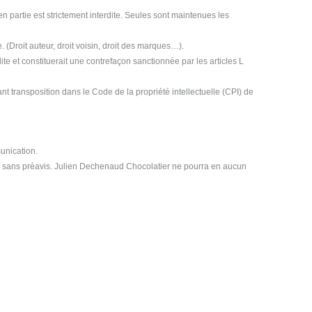
 en partie est strictement interdite. Seules sont maintenues les
e. (Droit auteur, droit voisin, droit des marques…).
dite et constituerait une contrefaçon sanctionnée par les articles L
ant transposition dans le Code de la propriété intellectuelle (CPI) de
munication.
e, sans préavis. Julien Dechenaud Chocolatier ne pourra en aucun