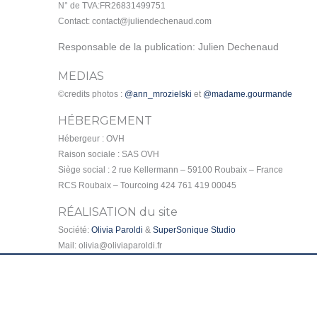
N° de TVA:FR26831499751
Contact: contact@juliendechenaud.com
Responsable de la publication: Julien Dechenaud
MEDIAS
©credits photos :
@ann_mrozielski
et
@madame.gourmande
HÉBERGEMENT
Hébergeur : OVH
Raison sociale : SAS OVH
Siège social : 2 rue Kellermann – 59100 Roubaix – France
RCS Roubaix – Tourcoing 424 761 419 00045
RÉALISATION du site
Société:
Olivia Paroldi
&
SuperSonique Studio
Mail: olivia@oliviaparoldi.fr