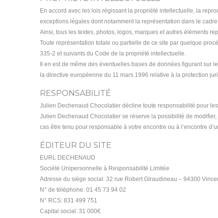
En accord avec les lois régissant la propriété intellectuelle, la repro
exceptions légales dont notamment la représentation dans le cadre du 
Ainsi, tous les textes, photos, logos, marques et autres éléments repr
Toute représentation totale ou partielle de ce site par quelque procéd
335-2 et suivants du Code de la propriété intellectuelle.
Il en est de même des éventuelles bases de données figurant sur le si
la directive européenne du 11 mars 1996 relative à la protection j
RESPONSABILITÉ
Julien Dechenaud Chocolatier décline toute responsabilité pour les 
Julien Dechenaud Chocolatier se réserve la possibilité de modifier
cas être tenu pour responsable à votre encontre ou à l’encontre d’un
ÉDITEUR DU SITE
EURL DECHENAUD
Société Unipersonnelle à Responsabilité Limitée
Adresse du siège social: 32 rue Robert Giraudineau – 94300 Vinc
N° de téléphone: 01 45 73 94 02
N° RCS: 831 499 751
Capital social: 31 000€