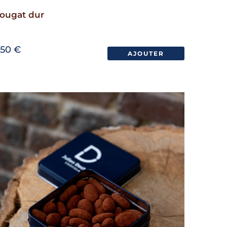
ougat dur
,50
€
AJOUTER