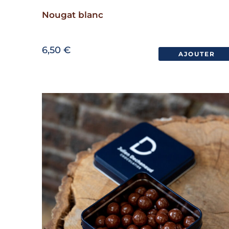
Nougat blanc
6,50
€
AJOUTER