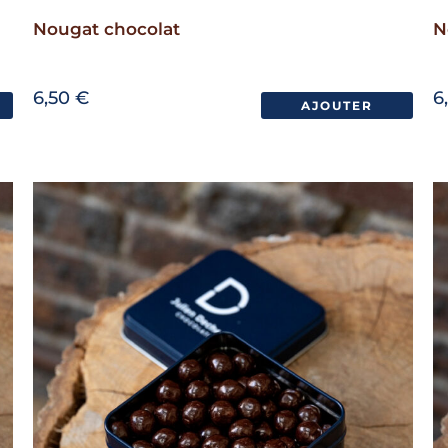
Nougat chocolat
N
6,50
€
6
AJOUTER