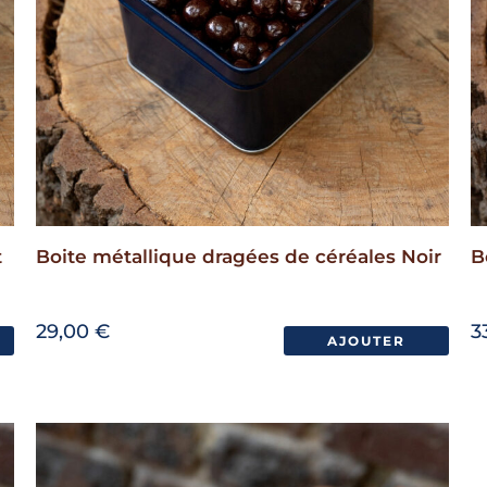
t
Boite métallique dragées de céréales Noir
B
29,00
€
3
AJOUTER