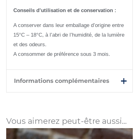
Conseils d’utilisation et de conservation :
A conserver dans leur emballage d’origine entre
15°C – 18°C, à l’abri de l’humidité, de la lumière
et des odeurs.
A consommer de préférence sous 3 mois.
Informations complémentaires
Poids
300 g
Vous aimerez peut-être aussi…
Prix TTC au
83,33 €/Kg
kilo