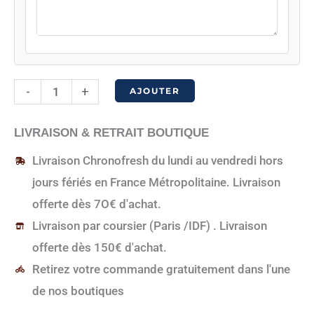
quantité
-
+
AJOUTER
de
Carte
LIVRAISON & RETRAIT BOUTIQUE
cadeau
Livraison Chronofresh du lundi au vendredi hors
de
jours fériés en France Métropolitaine. Livraison
100€
offerte dès 7O€ d'achat.
Livraison par coursier (Paris /IDF) . Livraison
offerte dès 150€ d'achat.
Retirez votre commande gratuitement dans l'une
de nos boutiques