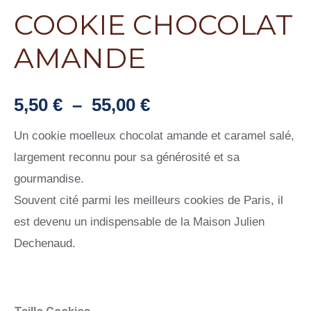
COOKIE CHOCOLAT
AMANDE
Plage
5,50
€
–
55,00
€
de
Un cookie moelleux chocolat amande et caramel salé,
largement reconnu pour sa générosité et sa
prix :
gourmandise.
5,50 €
Souvent cité parmi les meilleurs cookies de Paris, il
est devenu un indispensable de la Maison Julien
à
Dechenaud.
55,00 €
Taille Cookies