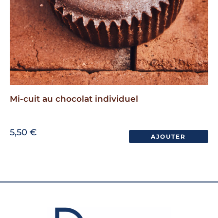
du
produit
Mi-cuit au chocolat individuel
5,50
€
AJOUTER