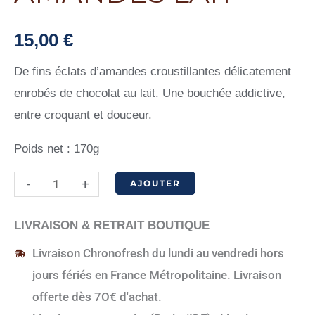
15,00
€
De fins éclats d’amandes croustillantes délicatement
enrobés de chocolat au lait. Une bouchée addictive,
entre croquant et douceur.
Poids net : 170g
quantité
-
+
AJOUTER
de
Craquants
LIVRAISON & RETRAIT BOUTIQUE
aux
Livraison Chronofresh du lundi au vendredi hors
amandes
jours fériés en France Métropolitaine. Livraison
lait
offerte dès 7O€ d'achat.