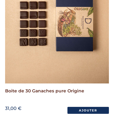
être
choisies
sur
la
page
du
produit
Boite de 30 Ganaches pure Origine
31,00
€
AJOUTER