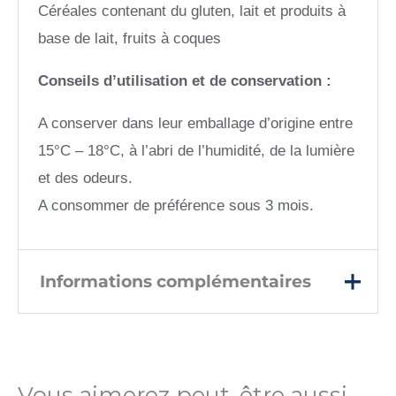
Céréales contenant du gluten, lait et produits à
base de lait, fruits à coques
Conseils d’utilisation et de conservation :
A conserver dans leur emballage d’origine entre
15°C – 18°C, à l’abri de l’humidité, de la lumière
et des odeurs.
A consommer de préférence sous 3 mois.
Informations complémentaires
Poids
170 g
Vous aimerez peut-être aussi…
Prix TTC au