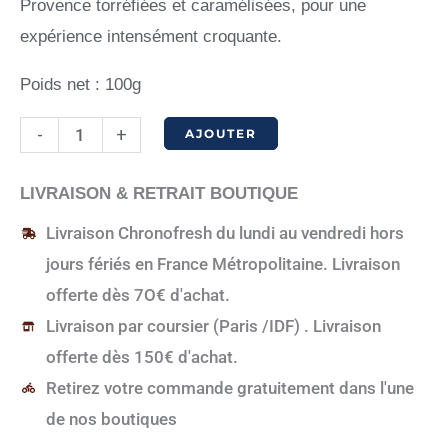
Provence torréfiées et caramélisées, pour une
expérience intensément croquante.
Poids net : 100g
quantité
-
+
AJOUTER
de
Tablette
LIVRAISON & RETRAIT BOUTIQUE
mendiant
Livraison Chronofresh du lundi au vendredi hors
Amandes
jours fériés en France Métropolitaine. Livraison
Noir
offerte dès 7O€ d'achat.
70%
Livraison par coursier (Paris /IDF) . Livraison
offerte dès 150€ d'achat.
Retirez votre commande gratuitement dans l'une
de nos boutiques