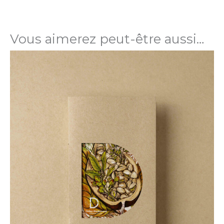
Poids
100 g
Vous aimerez peut-être aussi…
Prix TTC au
120 €/Kg
kilo