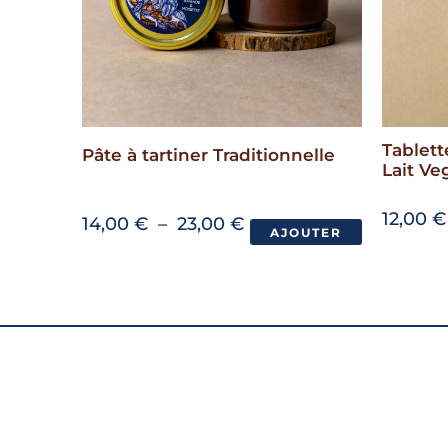
Tablet
Pâte à tartiner Traditionnelle
Lait V
12,00
€
Plage
14,00
€
–
23,00
€
AJOUTER
de
Ce
prix :
produit
14,00 €
à
a
23,00 €
plusieurs
variations.
Les
options