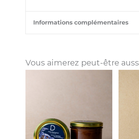
Informations complémentaires
Poids
250 g
Vous aimerez peut-être auss
Prix TTC au
76 €/Kg
kilo