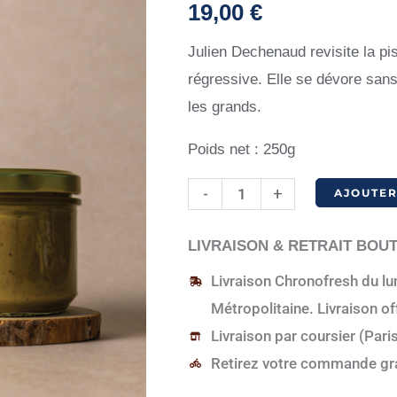
19,00
€
Julien Dechenaud revisite la pi
régressive. Elle se dévore sans
les grands.
Poids net : 250g
quantité
-
+
AJOUTE
de
Pâte
LIVRAISON & RETRAIT BOU
à
Livraison Chronofresh du lun
tartiner
Métropolitaine. Livraison o
pistache
Livraison par coursier (Pari
Retirez votre commande gra