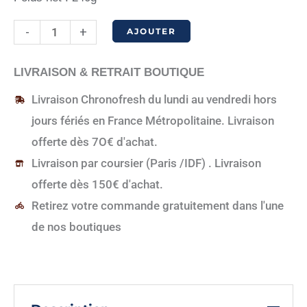
quantité
-
+
AJOUTER
de
Boite
LIVRAISON & RETRAIT BOUTIQUE
de
Livraison Chronofresh du lundi au vendredi hors
35
jours fériés en France Métropolitaine. Livraison
Ganaches
offerte dès 7O€ d'achat.
parfumées
Livraison par coursier (Paris /IDF) . Livraison
offerte dès 150€ d'achat.
Retirez votre commande gratuitement dans l'une
de nos boutiques