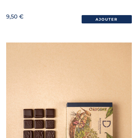
9,50
€
AJOUTER