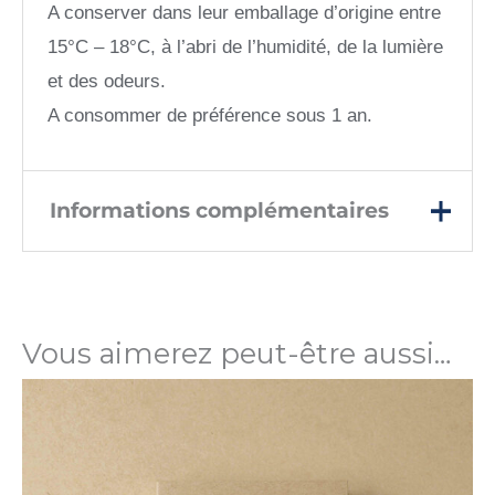
A conserver dans leur emballage d’origine entre
15°C – 18°C, à l’abri de l’humidité, de la lumière
et des odeurs.
A consommer de préférence sous 1 an.
Informations complémentaires
Poids
80 g
Vous aimerez peut-être aussi…
Prix TTC au
118,75 €/kg
kilo